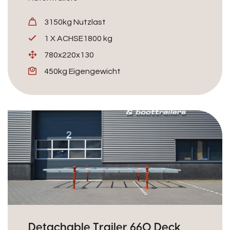
3150kg Nutzlast
1 X ACHSE1800 kg
780x220x130
450kg Eigengewicht
Detachable Trailer 660 Deck