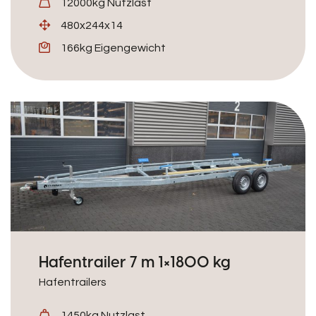
12000kg Nutzlast
480x244x14
166kg Eigengewicht
Hafentrailer 7 m 1×1800 kg
Hafentrailers
1450kg Nutzlast