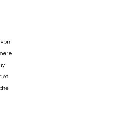
 von
inere
ny
ndet
äche