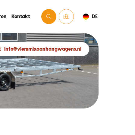
ren
Kontakt
DE
info@vlemmixaanhangwagens.nl