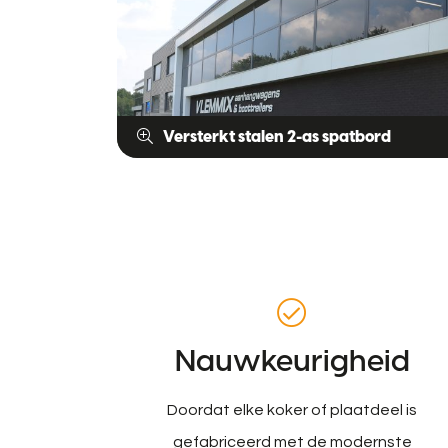
Versterkt stalen 2-as spatbord
Nauwkeurigheid
Doordat elke koker of plaatdeel is
gefabriceerd met de modernste