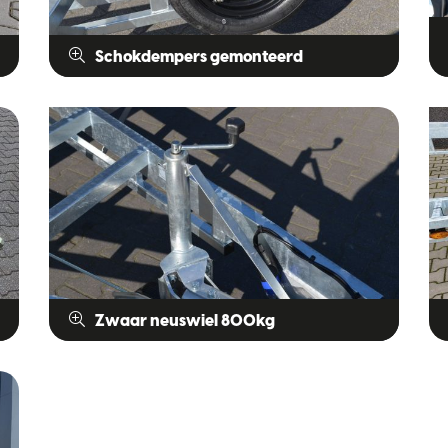
Schokdempers gemonteerd
Zwaar neuswiel 800kg