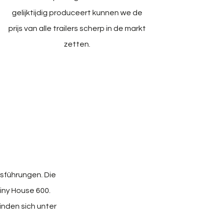
gelijktijdig produceert kunnen we de
prijs van alle trailers scherp in de markt
zetten.
usführungen. Die
iny House 600.
inden sich unter