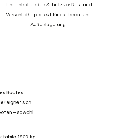
langanhaltenden Schutz vor Rost und
Verschleiß – perfekt für die Innen- und
Außenlagerung.
hres Bootes
ler eignet sich
ooten – sowohl
stabile 1800-kg-