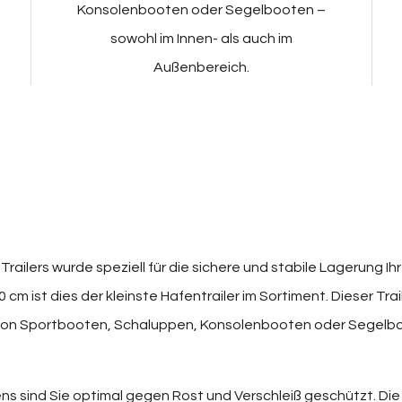
Konsolenbooten oder Segelbooten –
sowohl im Innen- als auch im
Außenbereich.
Trailers wurde speziell für die sichere und stabile Lagerung I
cm ist dies der kleinste Hafentrailer im Sortiment. Dieser Trai
ng von Sportbooten, Schaluppen, Konsolenbooten oder Segelb
s sind Sie optimal gegen Rost und Verschleiß geschützt. Die 