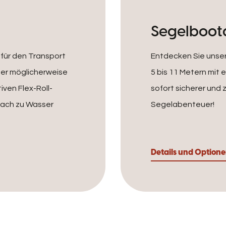
Segelboo
 für den Transport
Entdecken Sie unse
der möglicherweise
5 bis 11 Metern mit 
iven Flex-Roll-
sofort sicherer und z
fach zu Wasser
Segelabenteuer!
Details und Option