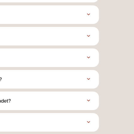
?
ndet?