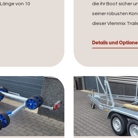
r Länge von 10
die ihr Boot sicher 
seiner robusten Kons
dieser Vlemmix Traile
Details und Option