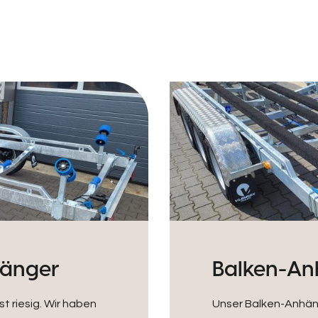
hänger
Balken-An
 riesig. Wir haben
Unser Balken-Anhänge