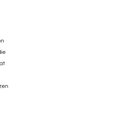
on
die
at
tzen