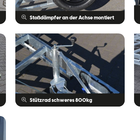
Stoßdämpfer an der Achse montiert
Stützrad schweres 800kg