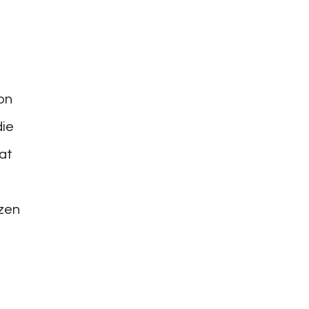
on
die
at
tzen