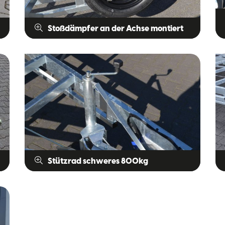
Stoßdämpfer an der Achse montiert
Stützrad schweres 800kg