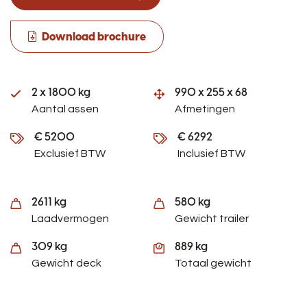
Download brochure
2 x 1800 kg
990 x 255 x 68
Aantal assen
Afmetingen
€ 5200
€ 6292
Exclusief BTW
Inclusief BTW
2611 kg
580 kg
Laadvermogen
Gewicht trailer
309 kg
889 kg
Gewicht deck
Totaal gewicht