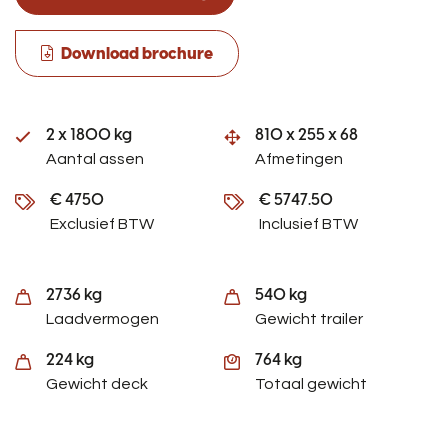
Download brochure
2 x 1800 kg
810 x 255 x 68
Aantal assen
Afmetingen
€ 4750
€ 5747.50
Exclusief BTW
Inclusief BTW
2736 kg
540 kg
Laadvermogen
Gewicht trailer
224 kg
764 kg
Gewicht deck
Totaal gewicht