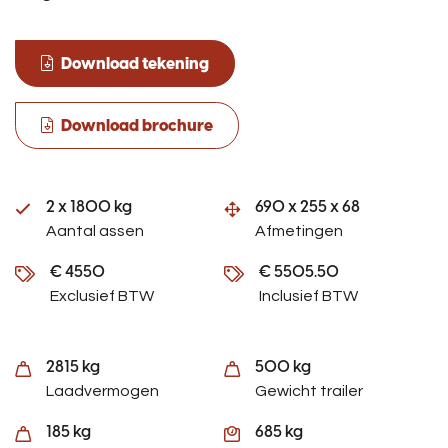
Download tekening
Download brochure
2 x 1800 kg
690 x 255 x 68
Aantal assen
Afmetingen
€ 4550
€ 5505.50
Exclusief BTW
Inclusief BTW
2815 kg
500 kg
Laadvermogen
Gewicht trailer
185 kg
685 kg