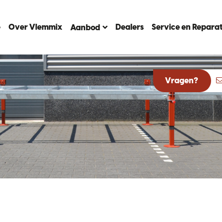
e
Over Vlemmix
Dealers
Service en Reparat
Aanbod
Vragen?