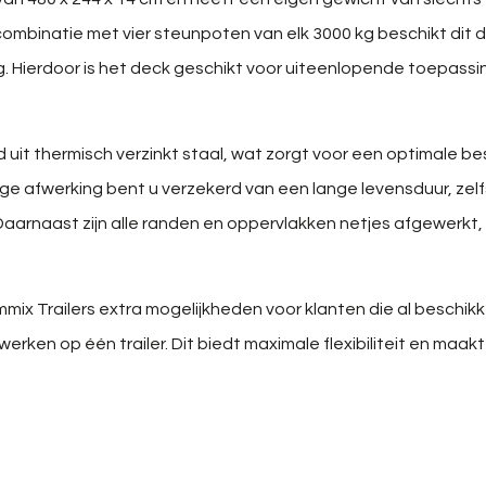
In combinatie met vier steunpoten van elk 3000 kg beschikt dit
 Hierdoor is het deck geschikt voor uiteenlopende toepassi
gd uit thermisch verzinkt staal, wat zorgt voor een optimale 
ige afwerking bent u verzekerd van een lange levensduur, zel
aarnaast zijn alle randen en oppervlakken netjes afgewerkt, 
mmix Trailers extra mogelijkheden voor klanten die al beschik
erken op één trailer. Dit biedt maximale flexibiliteit en maak