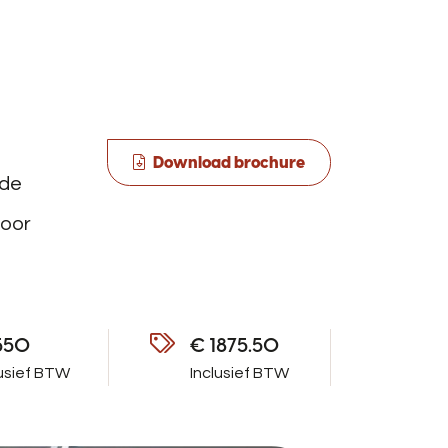
Download brochure
 de
voor
550
€ 1875.50
usief BTW
Inclusief BTW