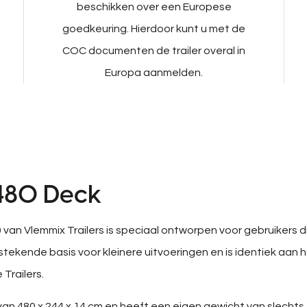
beschikken over een Europese
goedkeuring. Hierdoor kunt u met de
COC documenten de trailer overal in
Europa aanmelden.
 480 Deck
van Vlemmix Trailers is speciaal ontworpen voor gebruikers di
 uitstekende basis voor kleinere uitvoeringen en is identiek aan
Trailers.
van 480 x 244 x 14 cm en heeft een eigen gewicht van slechts