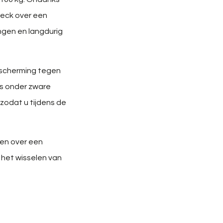
 deck over een
ngen en langdurig
bescherming tegen
fs onder zware
zodat u tijdens de
ken over een
t het wisselen van