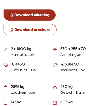
Download tekening
Download brochure
2 x 1800 kg
570 x 255 x 70
Aantal assen
Afmetingen
€ 4450
€ 5384.50
Exclusief BTW
Inclusief BTW
2895 kg
460 kg
Laadvermogen
Gewicht trailer
145 kg
605 kg