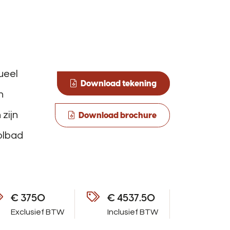
ueel
Download tekening
n
zijn
Download brochure
olbad
€ 3750
€ 4537.50
Exclusief BTW
Inclusief BTW