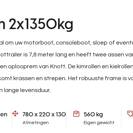
8m 2x1350kg
aal om uw motorboot, consoleboot, sloep of event
ttrailer is 7,8 meter lang en heeft twee assen va
n oplooprem van Knott. De kimrollen en kielrollen 
komt krassen en strepen. Het robuuste frame is v
 lange levensduur.
sen
780 x 220 x 130
560 kg
Afmetingen
Eigen gewicht