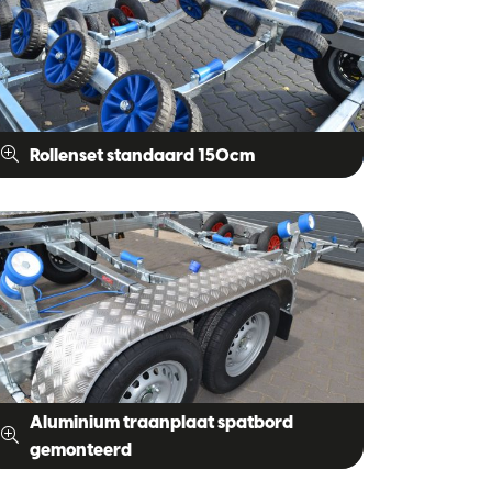
Rollenset standaard 150cm
Aluminium traanplaat spatbord
gemonteerd