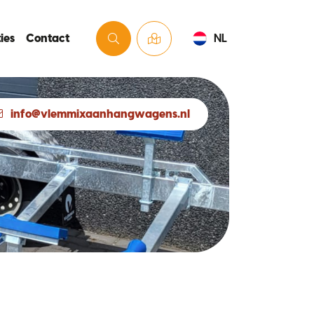
ies
Contact
NL
info@vlemmixaanhangwagens.nl