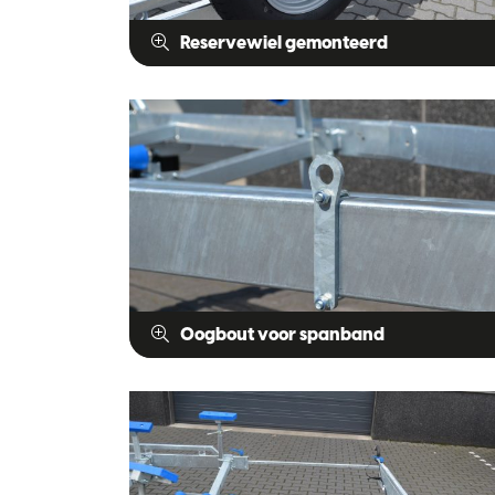
Reservewiel gemonteerd
Oogbout voor spanband